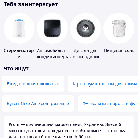
Тебя заинтересует
Стерилизаторы
Автомобильные
Детали для
Пищевая соль
и
кондиционеры
автокондиционеров
подогреватели
Что ищут
для детского
питания
Ежедневники школьные
K-pop руми костюм для анима
Бутсы Nike Air Zoom розовые
Футбольные ворота и фу
Prom — крупнейший маркетплейс Украины. Здесь 6
млн покупателей находят всё необходимое — от корма
для щенков до бронежилетов. А 60 тыс.